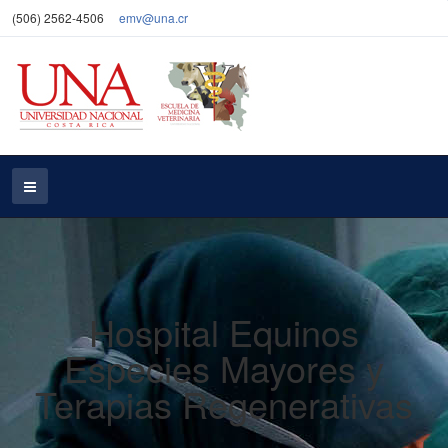
(506) 2562-4506
emv@una.cr
Hospital Equinos
Especies Mayores y
Terapias Regenerativas