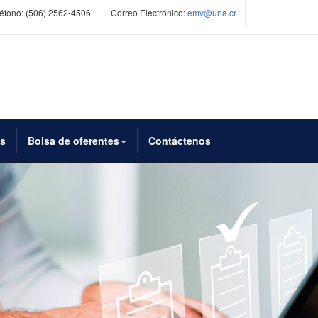
éfono:
(506) 2562-4506
Correo Electrónico:
emv@una.cr
es
Bolsa de oferentes
Contáctenos