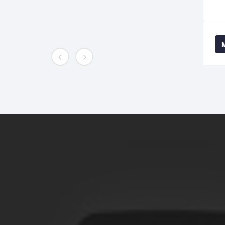
Más Información
Posgrado en Ciencias
Veterinarias Tropicales
Información completa sobre el quehacer
académico de nuestro Posgrado.
Acceder