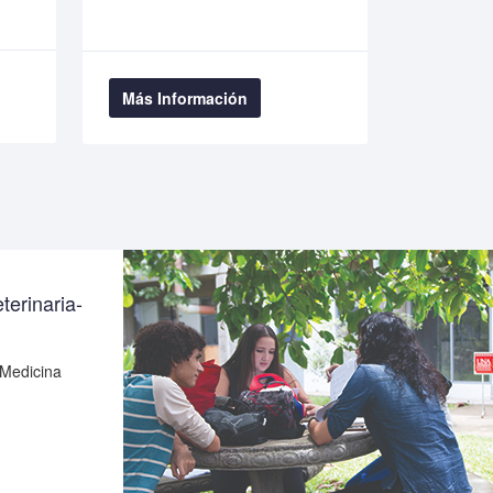
Más Inf
Más Información
terinaria-
 Medicina