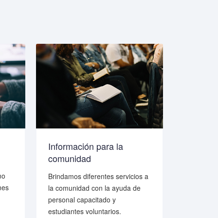
Información para la
Progra
comunidad
Los progr
mo
Medicina V
Brindamos diferentes servicios a
nes
servicios 
la comunidad con la ayuda de
diferente
personal capacitado y
estudiantes voluntarios.