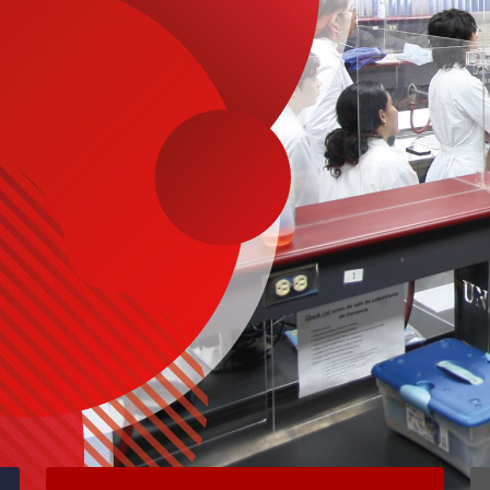
 de
 lo