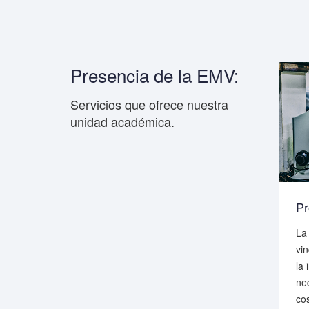
Presencia de la EMV:
Servicios que ofrece nuestra
unidad académica.
Boletines
Pr
Escuela de
Ponemos a disposición nuestros
La
brindan
boletines confeccionados para
vin
dad de
promover la divulgación de
la 
información relevante para
nec
estudiantes y funcionarios.
co