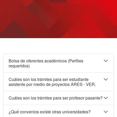
usuarios.
Bolsa de oferentes académicos (Perfiles
requeridos)
Ofertas laborales del sector académico:
Cuáles son los trámites para ser estudiante
Escuela de Medicina Veterinaria
asistente por medio de proyectos ARES - VER.
Nombramientos financiados con recursos específicos
Cuáles son los trámites para ser profesor pasante?
en FUNDAUNA o en la Unidad Especializada del
Programa de Gestión Financiera
Requisitos solicitar la visita del profesor pasante:
¿Qué convenios existe otras universidades?