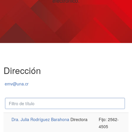
electrónico.
Dirección
emv@una.cr
Campo
Despublicado
'Filtrar'
Dra. Julia Rodríguez Barahona
Directora
Fijo: 2562-
4505