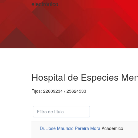
electrónico.
Hospital de Especies Men
Fijos:
22609234 / 25624533
Campo
Despublicado
'Filtrar'
Dr. José Mauricio Pereira Mora
Académico