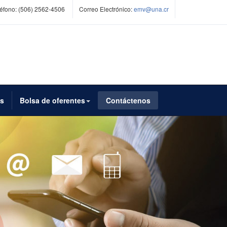
éfono:
(506) 2562-4506
Correo Electrónico:
emv@una.cr
es
Bolsa de oferentes
Contáctenos