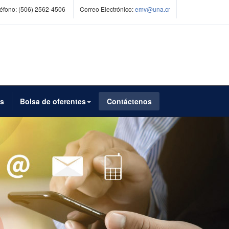
éfono:
(506) 2562-4506
Correo Electrónico:
emv@una.cr
es
Bolsa de oferentes
Contáctenos