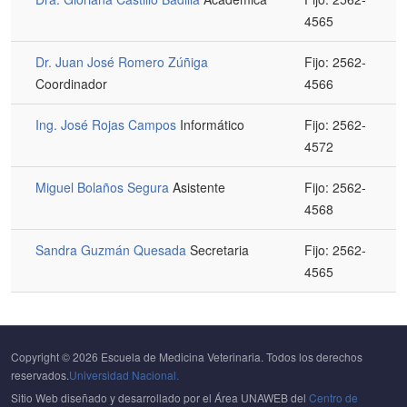
4565
Dr. Juan José Romero Zúñiga
Fijo: 2562-
Coordinador
4566
Ing. José Rojas Campos
Informático
Fijo: 2562-
4572
Miguel Bolaños Segura
Asistente
Fijo: 2562-
4568
Sandra Guzmán Quesada
Secretaria
Fijo: 2562-
4565
Copyright © 2026 Escuela de Medicina Veterinaria. Todos los derechos
reservados.
Universidad Nacional.
Sitio Web diseñado y desarrollado por el Área UNAWEB del
Centro de