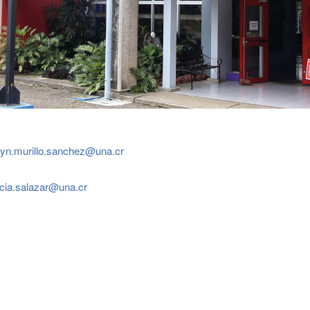
lyn.murillo.sanchez@una.cr
rcia.salazar@una.cr