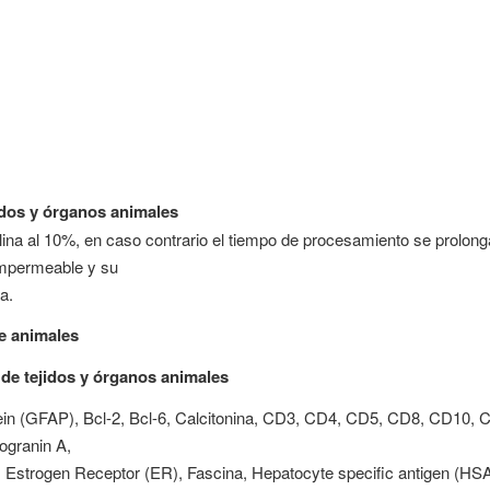
jidos y órganos animales
na al 10%, en caso contrario el tiempo de procesamiento se prolonga 1
 impermeable y su
a.
de animales
de tejidos y órganos animales
c Protein (GFAP), Bcl-2, Bcl-6, Calcitonina, CD3, CD4, CD5, CD8, C
granin A,
, Estrogen Receptor (ER), Fascina, Hepatocyte specific antigen (HSA)