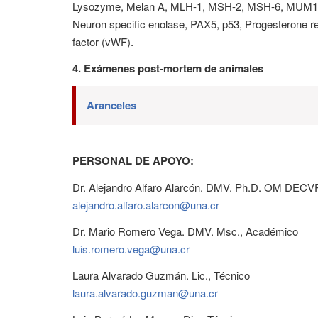
Lysozyme, Melan A, MLH-1, MSH-2, MSH-6, MUM1,
Neuron specific enolase, PAX5, p53, Progesterone rec
factor (vWF).
4. Exámenes post-mortem de animales
Aranceles
PERSONAL DE APOYO:
Dr. Alejandro Alfaro Alarcón. DMV. Ph.D. OM DECV
alejandro.alfaro.alarcon@una.cr
Dr. Mario Romero Vega. DMV. Msc., Académico
luis.romero.vega@una.cr
Laura Alvarado Guzmán. Lic., Técnico
laura.alvarado.guzman@una.cr