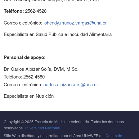
Teléfono
:
2562-4528
Correo electrónico:
lohendy.munoz.vargas@una.cr
Especialista en Salud Pública e Inocuidad Alimentaria
Personal de apoyo:
Dr. Carlos Alpízar Solís, DVM, M.Sc.
Teléfono: 2562-4580
Correo electrónico:
carlos.alpizar.
solis@una.cr
Especialista en Nutrición
Copyright © 2026 Escuela de Medicina Veterinaria. Todos los derechos
reservados.
Universidad Nacional.
Sitio Web diseñado y desarrollado por el Área UNAWEB del
Centro de